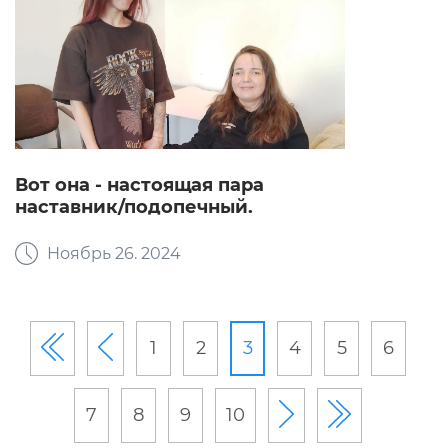
Вот она - настоящая пара
наставник/подопечный.
Ноябрь 26. 2024
1
2
3
4
5
6
7
8
9
10