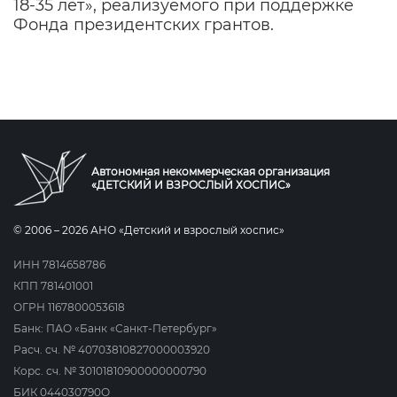
18-35 лет», реализуемого при поддержке
Фонда президентских грантов
.
Автономная некоммерческая организация
«ДЕТСКИЙ И ВЗРОСЛЫЙ ХОСПИС»
© 2006 – 2026 АНО «Детский и взрослый хоспис»
ИНН 7814658786
КПП 781401001
ОГРН 1167800053618
Банк: ПАО «Банк «Санкт-Петербург»
Расч. сч. № 40703810827000003920
Корс. сч. № 30101810900000000790
БИК 044030790О