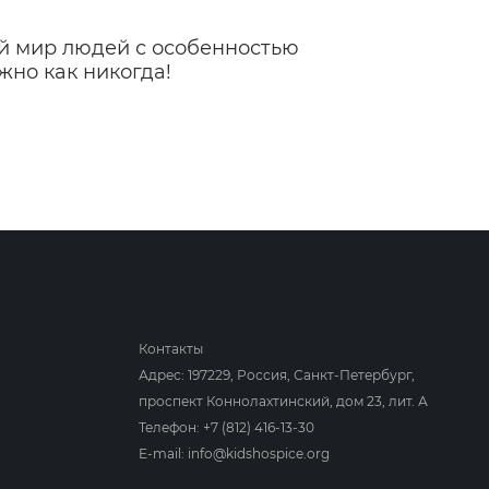
ый мир людей с особенностью
жно как никогда!
Контакты
Адрес: 197229, Россия, Санкт-Петербург,
проспект Коннолахтинский, дом 23, лит. А
Телефон:
+7 (812) 416-13-30
E-mail:
info@kidshospice.org