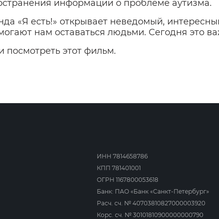
остранения информации о проблеме аутизма.
да «Я есть!» открывает неведомый, интересн
огают нам оставаться людьми. Сегодня это ва
 посмотреть этот фильм.
ИНН 7814658786
КПП 781401001
ОГРН 1167800053618
Банк: ПАО «Банк «Санкт-Петербург»
Расч. сч. № 40703810827000003920
Корс. сч. № 30101810900000000790