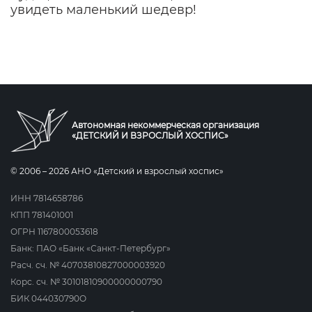
увидеть маленький шедевр!
Автономная некоммерческая организация
«ДЕТСКИЙ И ВЗРОСЛЫЙ ХОСПИС»
© 2006 – 2026 АНО «Детский и взрослый хоспис»
ИНН 7814658786
КПП 781401001
ОГРН 1167800053618
Банк: ПАО «Банк «Санкт-Петербург»
Расч. сч. № 40703810827000003920
Корс. сч. № 30101810900000000790
БИК 044030790О